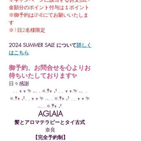
金額分のポイント付与は１ポイント
※御予約はLINEにてお願いいたしま
す　
※1日2名様限定
2024 SUMMER SALE について
詳しく
はこちら
御予約、お問合せを心よりお
待ちいたしております✨
日々感謝
. . 𖥧 𖥧 𖧧 ˒˒. . 𖡼.𖤣𖥧 ⠜ . . 𖥧 𖥧 𖧧 ˒˒. . 
𖡼.𖤣𖥧 ⠜. . 𖥧 𖥧 𖧧 ˒˒. . 𖡼.𖤣𖥧 ⠜ . . 𖥧 𖥧 𖧧 
˒˒. . 𖡼.𖤣𖥧 ⠜ 
AGLAIA
髪とアロマテラピーとタイ古式
奈良
【完全予約制】