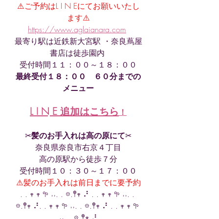
⚠️ご予約はL I N Eにてお願いいたし
ます⚠️
https://www.aglaianara.com
最寄り駅は近鉄新大宮駅 ・奈良蔦屋
書店は徒歩園内 
受付時間１１：００～１８：００
最終受付１８：００　６０分までの
メニュー
L I N E 追加はこちら
！
✂︎
髪のお手入れは高の原にて
✂︎
奈良県奈良市右京４丁目
高の原駅から徒歩７分
受付時間１０：３０～１７：００
⚠️髪のお手入れは前日までに要予約
. . 𖥧 𖥧 𖧧 ˒˒. . 𖡼.𖤣𖥧 ⠜ . . 𖥧 𖥧 𖧧 ˒˒. . 
𖡼.𖤣𖥧 ⠜. . 𖥧 𖥧 𖧧 ˒˒. . 𖡼.𖤣𖥧 ⠜ . . 𖥧 𖥧 𖧧 
˒˒. . 𖡼.𖤣𖥧 ⠜