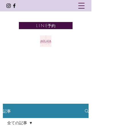
L I N E予約
AGLAIA
髪とアロマテラピーとタイ古式
奈良市 新大宮
記事
全ての記事