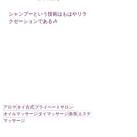
シャンプーという技術はもはやリラ
クゼーションである🎶
アロマ
タイ古式
プライベートサロン
オイルマッサージ
タイマッサージ
奈良
エステ
マッサージ
キャンペーン
今月のあれやこれや