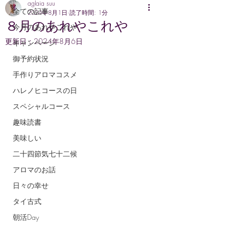
aglaia suu
全ての記事
2024年8月1日
読了時間: 1分
８月のあれやこれや
今月のあれやこれや
更新日：
2024年8月6日
キャンペーン
御予約状況
手作りアロマコスメ
ハレノヒコースの日
スペシャルコース
趣味読書
美味しい
二十四節気七十二候
アロマのお話
日々の幸せ
タイ古式
朝活Day