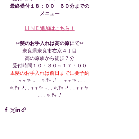
最終受付１８：００　６０分までの
メニュー
L I N E 追加はこちら
！
✂︎
髪のお手入れは高の原にて
✂︎
奈良県奈良市右京４丁目
高の原駅から徒歩７分
受付時間１０：３０～１７：００
⚠️髪のお手入れは前日までに要予約
. . 𖥧 𖥧 𖧧 ˒˒. . 𖡼.𖤣𖥧 ⠜ . . 𖥧 𖥧 𖧧 ˒˒. . 
𖡼.𖤣𖥧 ⠜. . 𖥧 𖥧 𖧧 ˒˒. . 𖡼.𖤣𖥧 ⠜ . . 𖥧 𖥧 𖧧 
˒˒. . 𖡼.𖤣𖥧 ⠜