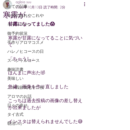
aglaia suu
全ての記事
2024年10月13日
読了時間: 2分
寒露が…
今月のあれやこれや
甘露になってました😱
キャンペーン
御予約状況
寒露が甘露になってることに気づい
手作りアロマコスメ
て
ハレノヒコースの日
「ちゃうし」
スペシャルコース
趣味読書
ほんまに声出た🤣
美味しい
急遽、画像を作り直しました
二十四節気七十二候
アロマのお話
こっちは過去投稿の画像の差し替え
日々の幸せ
が出来ましたが
タイ古式
インスタは替えられませんでした😅
朝活Day