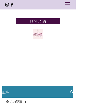
L I N E予約
AGLAIA
髪とアロマテラピーとタイ古式
奈良市 新大宮
記事
全ての記事