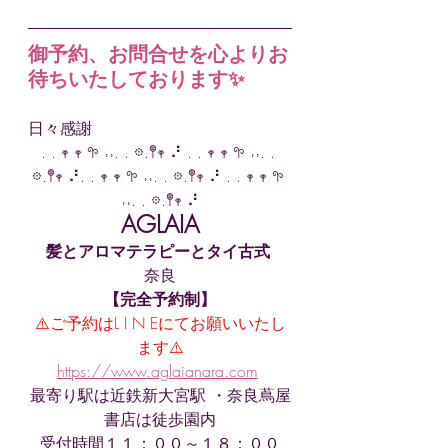
御予約、お問合せを心よりお
待ちいたしております✨
日々感謝
. . 𖥧 𖥧 𖧧 ˒˒. . 𖡼.𖤣𖥧 ⠜ . . 𖥧 𖥧 𖧧 ˒˒. . 
𖡼.𖤣𖥧 ⠜. . 𖥧 𖥧 𖧧 ˒˒. . 𖡼.𖤣𖥧 ⠜ . . 𖥧 𖥧 𖧧 
˒˒. . 𖡼.𖤣𖥧 ⠜
AGLAIA
髪とアロマテラピーとタイ古式
奈良
【完全予約制】
⚠️ご予約はL I N Eにてお願いいたし
ます⚠️
https://www.aglaianara.com
最寄り駅は近鉄新大宮駅 ・奈良蔦屋
書店は徒歩園内
受付時間１１：００～１８：００