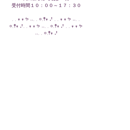
受付時間１０：００～１７：３０
. . 𖥧 𖥧 𖧧 ˒˒. . 𖡼.𖤣𖥧 ⠜ . . 𖥧 𖥧 𖧧 ˒˒. . 
𖡼.𖤣𖥧 ⠜. . 𖥧 𖥧 𖧧 ˒˒. . 𖡼.𖤣𖥧 ⠜ . . 𖥧 𖥧 𖧧 
˒˒. . 𖡼.𖤣𖥧 ⠜
日々の幸せ
最新記事
すべて表示