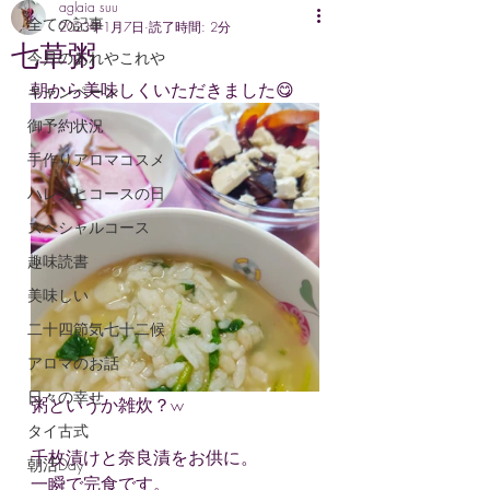
aglaia suu
全ての記事
2023年1月7日
読了時間: 2分
七草粥
今月のあれやこれや
朝から美味しくいただきました😋
キャンペーン
御予約状況
手作りアロマコスメ
ハレノヒコースの日
スペシャルコース
趣味読書
美味しい
二十四節気七十二候
アロマのお話
日々の幸せ
粥というか雑炊？w
タイ古式
千枚漬けと奈良漬をお供に。
朝活Day
一瞬で完食です。