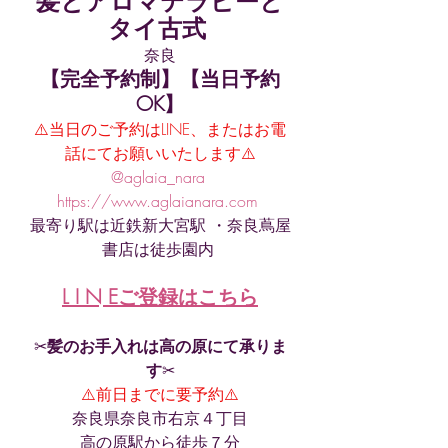
髪とアロマテラピーと
タイ古式 
奈良
【完全予約制】【当日予約
OK】
⚠️当日のご予約はLINE、またはお電
話にてお願いいたします⚠️
@aglaia_nara 
https://www.aglaianara.com 
最寄り駅は近鉄新大宮駅 ・奈良蔦屋
書店は徒歩園内 
L I N Eご登録はこちら
✂︎
髪のお手入れは高の原にて承りま
す
✂︎
⚠️前日までに要予約⚠️
奈良県奈良市右京４丁目
高の原駅から徒歩７分