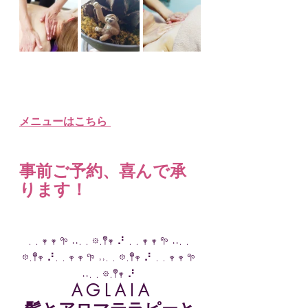
メニューはこちら
事前ご予約、喜んで承
ります！
. . 𖥧 𖥧 𖧧 ˒˒. . 𖡼.𖤣𖥧 ⠜ . . 𖥧 𖥧 𖧧 ˒˒. . 
𖡼.𖤣𖥧 ⠜. . 𖥧 𖥧 𖧧 ˒˒. . 𖡼.𖤣𖥧 ⠜ . . 𖥧 𖥧 𖧧 
˒˒. . 𖡼.𖤣𖥧 ⠜ 
A G L A I A