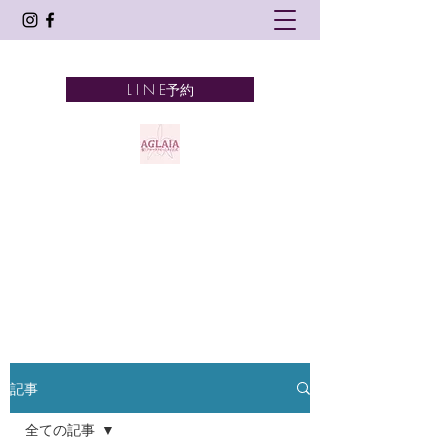
L I N E予約
AGLAIA
髪とアロマテラピーとタイ古式
奈良市 新大宮
記事
全ての記事