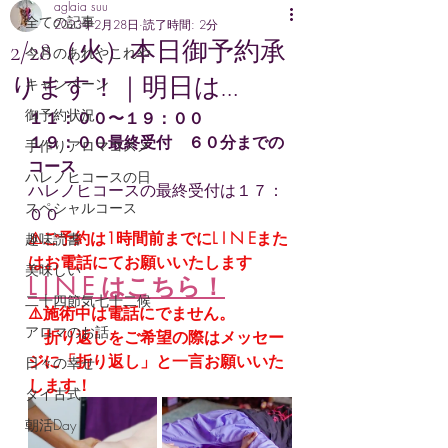
aglaia suu
全ての記事
2023年2月28日
読了時間: 2分
2/28（火）本日御予約承
今月のあれやこれや
ります！｜明日は…
キャンペーン
御予約状況
１１：００〜１９：００
１９：００最終受付　６０分までの
手作りアロマコスメ
コース
ハレノヒコースの日
ハレノヒコースの最終受付は１７：
スペシャルコース
００
⚠ご予約は1時間前までにL I N Eまた
趣味読書
はお電話にてお願いいたします
美味しい
L I N E はこちら
！
二十四節気七十二候
⚠️施術中は電話にでません。
アロマのお話
　折り返しをご希望の際はメッセー
ジに「折り返し」と一言お願いいた
日々の幸せ
します！
タイ古式
朝活Day