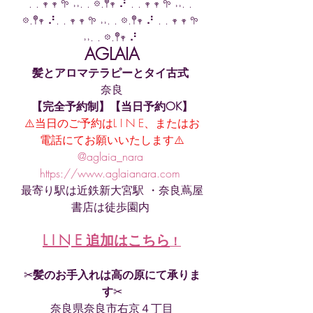
. . 𖥧 𖥧 𖧧 ˒˒. . 𖡼.𖤣𖥧 ⠜ . . 𖥧 𖥧 𖧧 ˒˒. . 
𖡼.𖤣𖥧 ⠜. . 𖥧 𖥧 𖧧 ˒˒. . 𖡼.𖤣𖥧 ⠜ . . 𖥧 𖥧 𖧧 
˒˒. . 𖡼.𖤣𖥧 ⠜ 
AGLAIA
髪とアロマテラピーとタイ古式
奈良
【完全予約制】【当日予約OK】
⚠️当日のご予約はL I N E、またはお
電話にてお願いいたします⚠️
@aglaia_nara 
https://www.aglaianara.com 
最寄り駅は近鉄新大宮駅 ・奈良蔦屋
書店は徒歩園内 
L I N E 追加はこちら
！
✂︎
髪のお手入れは高の原にて承りま
す
✂︎
奈良県奈良市右京４丁目