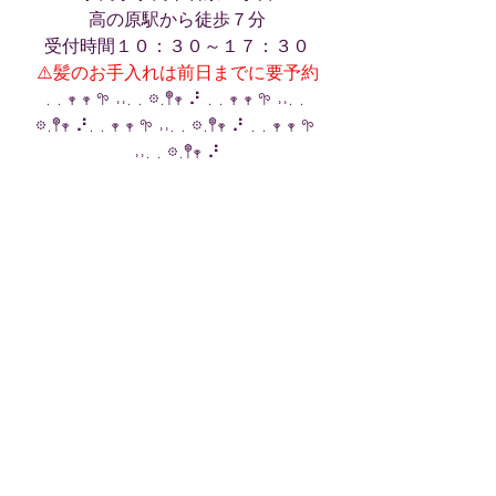
高の原駅から徒歩７分
受付時間１０：３０～１７：３０
⚠️髪のお手入れは前日までに要予約
. . 𖥧 𖥧 𖧧 ˒˒. . 𖡼.𖤣𖥧 ⠜ . . 𖥧 𖥧 𖧧 ˒˒. . 
𖡼.𖤣𖥧 ⠜. . 𖥧 𖥧 𖧧 ˒˒. . 𖡼.𖤣𖥧 ⠜ . . 𖥧 𖥧 𖧧 
˒˒. . 𖡼.𖤣𖥧 ⠜
御予約状況
最新記事
すべて表示