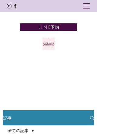
L I N E予約
AGLAIA
髪とアロマテラピーとタイ古式
奈良市 新大宮
記事
全ての記事