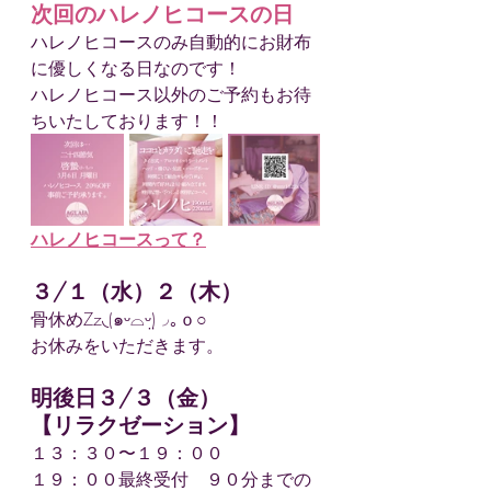
次回のハレノヒコースの日
ハレノヒコースのみ自動的にお財布
に優しくなる日なのです！
ハレノヒコース以外のご予約もお待
ちいたしております！！
ハレノヒコースって？
３/１（水）２（木）
骨休めZz◟(๑ᵕ⌓ᵕ̤)◞｡ｏ○
お休みをいただきます。
明後日３/３（金）
【リラクゼーション】
１３：３０〜１９：００
１９：００最終受付　９０分までの