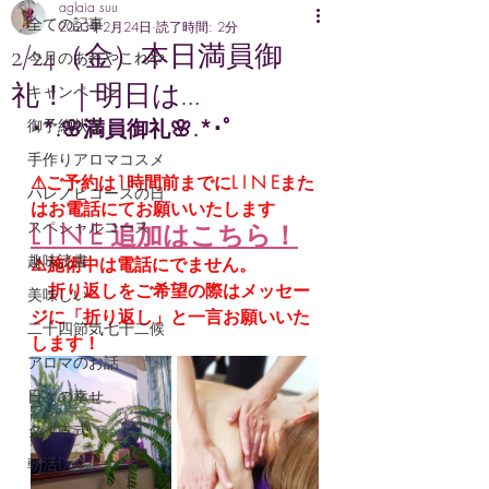
aglaia suu
全ての記事
2023年2月24日
読了時間: 2分
2/24（金）本日満員御
今月のあれやこれや
礼！｜明日は…
キャンペーン
･*.🌸満員御礼🌸.*･ﾟ
御予約状況
手作りアロマコスメ
⚠ご予約は1時間前までにL I N Eまた
ハレノヒコースの日
はお電話にてお願いいたします
スペシャルコース
L I N E 追加はこちら
！
趣味読書
⚠️施術中は電話にでません。
　折り返しをご希望の際はメッセー
美味しい
ジに「折り返し」と一言お願いいた
二十四節気七十二候
します！
アロマのお話
日々の幸せ
タイ古式
朝活Day