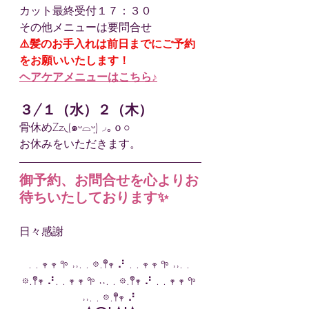
カット最終受付１７：３０
その他メニューは要問合せ
⚠️髪のお手入れは前日までにご予約
をお願いいたします！
ヘアケアメニューはこちら♪
３/１（水）２（木）
骨休めZz◟(๑ᵕ⌓ᵕ̤)◞｡ｏ○
お休みをいただきます。
御予約、お問合せを心よりお
待ちいたしております✨
日々感謝
. . 𖥧 𖥧 𖧧 ˒˒. . 𖡼.𖤣𖥧 ⠜ . . 𖥧 𖥧 𖧧 ˒˒. . 
𖡼.𖤣𖥧 ⠜. . 𖥧 𖥧 𖧧 ˒˒. . 𖡼.𖤣𖥧 ⠜ . . 𖥧 𖥧 𖧧 
˒˒. . 𖡼.𖤣𖥧 ⠜ 