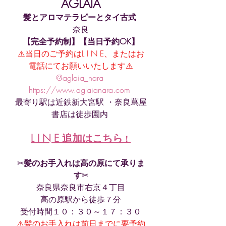
AGLAIA
髪とアロマテラピーとタイ古式
奈良
【完全予約制】【当日予約OK】
⚠️当日のご予約はL I N E、またはお
電話にてお願いいたします⚠️
@aglaia_nara 
https://www.aglaianara.com 
最寄り駅は近鉄新大宮駅 ・奈良蔦屋
書店は徒歩園内 
L I N E 追加はこちら
！
✂︎
髪のお手入れは高の原にて承りま
す
✂︎
奈良県奈良市右京４丁目
高の原駅から徒歩７分
受付時間１０：３０～１７：３０
⚠️髪のお手入れは前日までに要予約