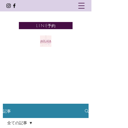
L I N E予約
AGLAIA
髪とアロマテラピーとタイ古式
奈良市 新大宮
記事
全ての記事