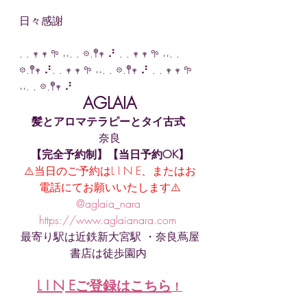
日々感謝
. . 𖥧 𖥧 𖧧 ˒˒. . 𖡼.𖤣𖥧 ⠜ . . 𖥧 𖥧 𖧧 ˒˒. . 
𖡼.𖤣𖥧 ⠜. . 𖥧 𖥧 𖧧 ˒˒. . 𖡼.𖤣𖥧 ⠜ . . 𖥧 𖥧 𖧧 
˒˒. . 𖡼.𖤣𖥧 ⠜ 
AGLAIA
髪とアロマテラピーとタイ古式
奈良
【完全予約制】【当日予約OK】
⚠️当日のご予約はL I N E、またはお
電話にてお願いいたします⚠️
@aglaia_nara 
https://www.aglaianara.com 
最寄り駅は近鉄新大宮駅 ・奈良蔦屋
書店は徒歩園内 
L I N Eご登録はこちら
！