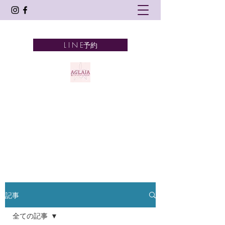
L I N E予約
AGLAIA
髪とアロマテラピーとタイ古式
奈良市 新大宮
記事
全ての記事