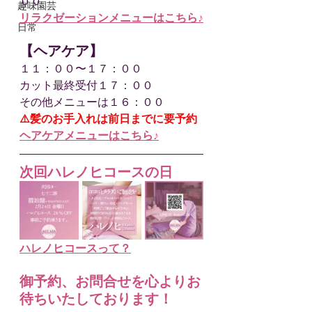
００
趣味園芸
リラクゼーションメニューはこちら♪
日常
【ヘアケア】
１１：００〜１７：００
カット最終受付１７：００
その他メニューは１６：００
⚠️髪のお手入れは前日までに要予約
ヘアケアメニューはこちら♪
次回ハレノヒコースの日
ハレノヒコースって？
御予約、お問合せを心よりお
待ちいたしております！