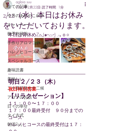
aglaia suu
全ての記事
2023年2月22日
読了時間: 1分
2/22（水）本日はお休み
今月のあれやこれや
をいただいております。
キャンペーン
御予約状況
本日は骨休めZz◟(๑ᵕ⌓ᵕ̤)◞｡ｏ○
手作りアロマコスメ
ハレノヒコースの日
スペシャルコース
趣味読書
美味しい
明日２/２３（木）
二十四節気七十二候
祝日特別営業
【リラクゼーション】
アロマのお話
１１：００〜１７：００
日々の幸せ
１７：００最終受付　９０分までの
タイ古式
コース
ハレノヒコースの最終受付は１７：
朝活Day