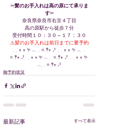
✂︎
髪のお手入れは高の原にて承りま
す
✂︎
奈良県奈良市右京４丁目
高の原駅から徒歩７分
受付時間１０：３０～１７：３０
⚠️髪のお手入れは前日までに要予約
. . 𖥧 𖥧 𖧧 ˒˒. . 𖡼.𖤣𖥧 ⠜ . . 𖥧 𖥧 𖧧 ˒˒. . 
𖡼.𖤣𖥧 ⠜. . 𖥧 𖥧 𖧧 ˒˒. . 𖡼.𖤣𖥧 ⠜ . . 𖥧 𖥧 𖧧 
˒˒. . 𖡼.𖤣𖥧 ⠜
御予約状況
最新記事
すべて表示