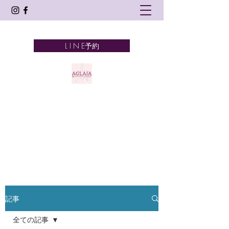
L I N E予約
AGLAIA
髪とアロマテラピーとタイ古式
奈良市 新大宮
記事
全ての記事