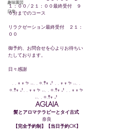
趣味園芸
１：００/２１：００最終受付　９
日常
０分までのコース
リラクゼーション最終受付　２１：
００
御予約、お問合せを心よりお待ちい
たしております。
日々感謝
. . 𖥧 𖥧 𖧧 ˒˒. . 𖡼.𖤣𖥧 ⠜ . . 𖥧 𖥧 𖧧 ˒˒. . 
𖡼.𖤣𖥧 ⠜. . 𖥧 𖥧 𖧧 ˒˒. . 𖡼.𖤣𖥧 ⠜ . . 𖥧 𖥧 𖧧 
˒˒. . 𖡼.𖤣𖥧 ⠜ 
AGLAIA
髪とアロマテラピーとタイ古式
奈良
【完全予約制】【当日予約OK】