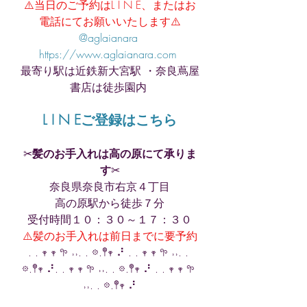
⚠️当日のご予約はL I N E、またはお
電話にてお願いいたします⚠️
@aglaianara 
https://www.aglaianara.com 
最寄り駅は近鉄新大宮駅 ・奈良蔦屋
書店は徒歩園内 
L I N Eご登録はこちら
✂︎
髪のお手入れは高の原にて承りま
す
✂︎
奈良県奈良市右京４丁目
高の原駅から徒歩７分
受付時間１０：３０～１７：３０
⚠️髪のお手入れは前日までに要予約
. . 𖥧 𖥧 𖧧 ˒˒. . 𖡼.𖤣𖥧 ⠜ . . 𖥧 𖥧 𖧧 ˒˒. . 
𖡼.𖤣𖥧 ⠜. . 𖥧 𖥧 𖧧 ˒˒. . 𖡼.𖤣𖥧 ⠜ . . 𖥧 𖥧 𖧧 
˒˒. . 𖡼.𖤣𖥧 ⠜