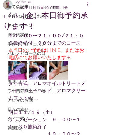
aglaia suu
全ての記事
2022年11月18日
読了時間: 1分
11/18（金）本日御予約承
今月のあれやこれや
ります！
キャンペーン
御予約状況
１０：００〜２１：００/
２１：０
０最終受付　９０分までのコース
手作りアロマコスメ
⚠️当日のご予約はL I N E、またはお
ハレノヒコースの日
電話にてお願いいたします⚠️
スペシャルコース
趣味読書
美味しい
タイ古式、アロマオイルトリートメ
ント、ドライヘッド、アロマクリー
二十四節気七十二候
ムフットetc…
アロマのお話
日々の幸せ
明日１１/１９（土）
タイ古式
リラクゼーション　９：００〜１
１：３０施術終了
朝活Day
　　　　　　　　１９：００〜２