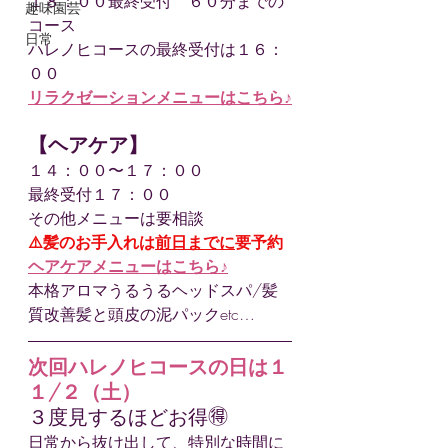
１８：００最終受付　６０分までの
趣味園芸
コース
日常
ハレノヒコースの最終受付は１６：
００
リラクゼーションメニューはこちら♪
【ヘアケア】
１４：００〜１７：００
最終受付１７：００
その他メニューは要相談
⚠️髪のお手入れは
前日までに
要予約
ヘアケアメニューはこちら♪
本格アロマうるうるヘッドスパ/髪
質改善髪と頭皮の泥パックetc…
次回ハレノヒコースの日は１
１/２（土）
３度見するほどお得🉐
日常から抜け出して、特別な時間に