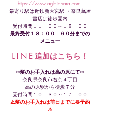
https://www.aglaianara.com
最寄り駅は近鉄新大宮駅 ・奈良蔦屋
書店は徒歩園内
受付時間１１：００～１８：００
最終受付１８：００　６０分までの
メニュー
L I N E 追加はこちら
！
✂︎
髪のお手入れは高の原にて
✂︎
奈良県奈良市右京４丁目
高の原駅から徒歩７分
受付時間１０：３０～１７：００
⚠️髪のお手入れは前日までに要予約
⚠️
. . 𖥧 𖥧 𖧧 ˒˒. . 𖡼.𖤣𖥧 ⠜ . . 𖥧 𖥧 𖧧 ˒˒. . 
𖡼.𖤣𖥧 ⠜. . 𖥧 𖥧 𖧧 ˒˒. . 𖡼.𖤣𖥧 ⠜ . . 
𖥧 𖥧 𖧧 ˒˒. . 𖡼.𖤣𖥧 ⠜
アロマ
タイ古式
プライベートサロン