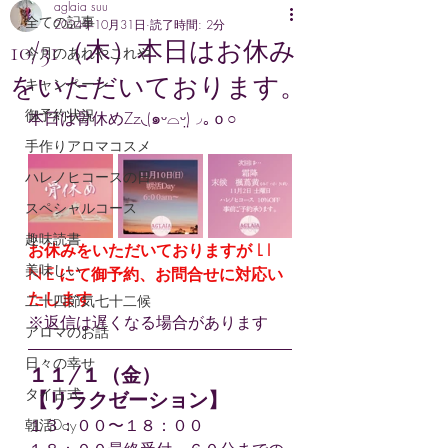
aglaia suu
全ての記事
2024年10月31日
読了時間: 2分
10/31（木）本日はお休み
今月のあれやこれや
をいただいております。
キャンペーン
御予約状況
本日は骨休めZz◟(๑ᵕ⌓ᵕ̤)◞｡ｏ○
手作りアロマコスメ
ハレノヒコースの日
スペシャルコース
趣味読書
お休みをいただいておりますが L I 
美味しい
N E にて御予約、お問合せに対応い
たします
二十四節気七十二候
※返信は遅くなる場合があります
アロマのお話
日々の幸せ
１１/１
（金）
タイ古式
【リラクゼーション】
１３：００〜１８：００
朝活Day