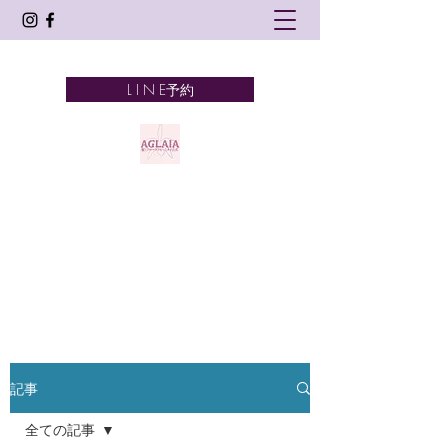
L I N E予約
AGLAIA
髪とアロマテラピーとタイ古式
奈良市 新大宮
記事
全ての記事