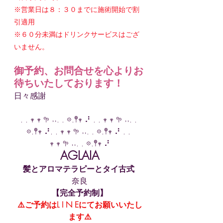
※営業日は８：３０までに施術開始で割
引適用
※６０分未満はドリンクサービスはござ
いません。
御予約、お問合せを心よりお
待ちいたしております！
日々感謝
. . 𖥧 𖥧 𖧧 ˒˒. . 𖡼.𖤣𖥧 ⠜ . . 𖥧 𖥧 𖧧 ˒˒. . 
𖡼.𖤣𖥧 ⠜. . 𖥧 𖥧 𖧧 ˒˒. . 𖡼.𖤣𖥧 ⠜ . . 
𖥧 𖥧 𖧧 ˒˒. . 𖡼.𖤣𖥧 ⠜
AGLAIA
髪とアロマテラピーとタイ古式
奈良
【完全予約制】
⚠️ご予約はL I N Eにてお願いいたし
ます⚠️