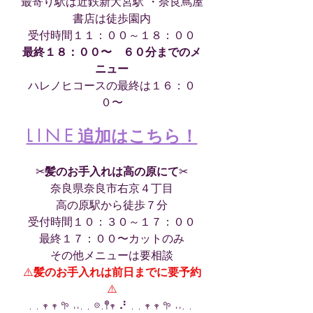
最寄り駅は近鉄新大宮駅 ・奈良蔦屋
書店は徒歩園内
受付時間１１：００～１８：００
最終１８：００〜　６０分までのメ
ニュー
ハレノヒコースの最終は１６：０
０〜
L I N E 追加はこちら
！
✂︎
髪のお手入れは高の原にて
✂︎
奈良県奈良市右京４丁目
高の原駅から徒歩７分
受付時間１０：３０～１７：００
最終１７：００〜カットのみ
その他メニューは要相談
⚠️
髪のお手入れは前日までに要予約
⚠️
. . 𖥧 𖥧 𖧧 ˒˒. . 𖡼.𖤣𖥧 ⠜ . . 𖥧 𖥧 𖧧 ˒˒. . 