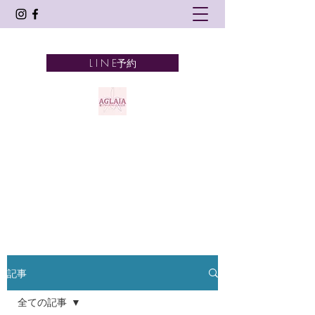
L I N E予約
AGLAIA
髪とアロマテラピーとタイ古式
奈良市 新大宮
記事
全ての記事