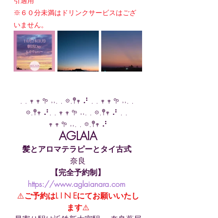
引適用
※６０分未満はドリンクサービスはござ
いません。
. . 𖥧 𖥧 𖧧 ˒˒. . 𖡼.𖤣𖥧 ⠜ . . 𖥧 𖥧 𖧧 ˒˒. . 
𖡼.𖤣𖥧 ⠜. . 𖥧 𖥧 𖧧 ˒˒. . 𖡼.𖤣𖥧 ⠜ . . 
𖥧 𖥧 𖧧 ˒˒. . 𖡼.𖤣𖥧 ⠜
AGLAIA
髪とアロマテラピーとタイ古式
奈良
【完全予約制】
https://www.aglaianara.com
⚠️
ご予約はL I N Eにてお願いいたし
ます
⚠️