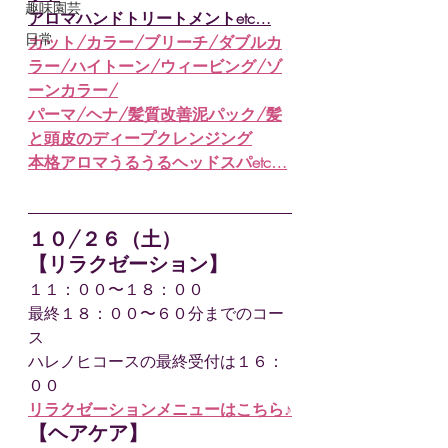
趣味園芸
アロマハンドトリートメントetc…
日常
カット/カラー/ブリーチ/ダブルカ
ラー/ハイトーン/ウィービング/ゾ
ーンカラー/
パーマ/ヘナ/髪質改善泥パック/髪
と頭皮のディープクレンジング
本格アロマうるうるヘッドスパ
etc…
１０/２６
（土）
【リラクゼーション】
１１：００〜１８：００　
最終１８：００〜６０分までのコー
ス
ハレノヒコースの最終受付は１６：
００
リラクゼーションメニューはこちら♪
【ヘアケア】