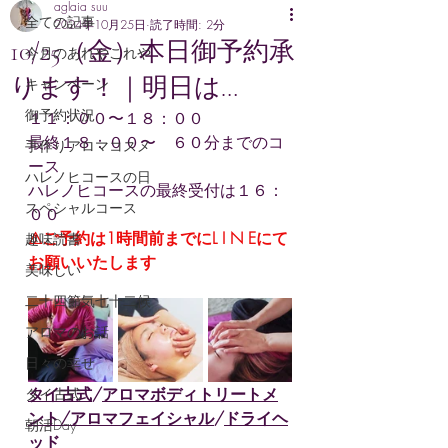
aglaia suu
全ての記事
2024年10月25日
読了時間: 2分
10/25（金）本日御予約承
今月のあれやこれや
ります！｜明日は…
キャンペーン
御予約状況
１１：００〜１８：００　
最終１８：００〜　
６０分までのコ
手作りアロマコスメ
ース
ハレノヒコースの日
ハレノヒコースの最終受付は１６：
スペシャルコース
００
⚠ご予約は1時間前までにL I N Eにて
趣味読書
お願いいたします
美味しい
二十四節気七十二候
アロマのお話
日々の幸せ
タイ古式
/
アロマボディトリートメ
タイ古式
ント/アロマフェイシャル
/
ドライヘ
朝活Day
ッド