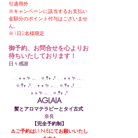
引適用外
※キャンペーンに該当するお支払い
金額分のポイント付与はございませ
ん。
※1日2名様限定
御予約、お問合せを心よりお
待ちいたしております！
日々感謝
. . 𖥧 𖥧 𖧧 ˒˒. . 𖡼.𖤣𖥧 ⠜ . . 𖥧 𖥧 𖧧 ˒˒. . 
𖡼.𖤣𖥧 ⠜. . 𖥧 𖥧 𖧧 ˒˒. . 𖡼.𖤣𖥧 ⠜ . . 
𖥧 𖥧 𖧧 ˒˒. . 𖡼.𖤣𖥧 ⠜
AGLAIA
髪とアロマテラピーとタイ古式
奈良
【完全予約制】
⚠️ご予約はL I N Eにてお願いいたし