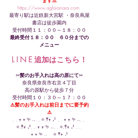
ます⚠️
https://www.aglaianara.com
最寄り駅は近鉄新大宮駅 ・奈良蔦屋
書店は徒歩園内
受付時間１１：００～１８：００
最終受付１８：００　６０分までの
メニュー
L I N E 追加はこちら
！
✂︎
髪のお手入れは高の原にて
✂︎
奈良県奈良市右京４丁目
高の原駅から徒歩７分
受付時間１０：３０～１７：００
⚠️髪のお手入れは前日までに要予約
⚠️
. . 𖥧 𖥧 𖧧 ˒˒. . 𖡼.𖤣𖥧 ⠜ . . 𖥧 𖥧 𖧧 ˒˒. . 
𖡼.𖤣𖥧 ⠜. . 𖥧 𖥧 𖧧 ˒˒. . 𖡼.𖤣𖥧 ⠜ . . 
𖥧 𖥧 𖧧 ˒˒. . 𖡼.𖤣𖥧 ⠜