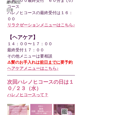
１８：００最終受付　６０分までの
趣味園芸
コース
日常
ハレノヒコースの最終受付は１６：
００
リラクゼーションメニューはこちら♪
【ヘアケア】
１４：００〜１７：００
最終受付１７：００
その他メニューは要相談
⚠️髪のお手入れは
前日までに
要予約
ヘアケアメニューはこちら♪
次回ハレノヒコースの日は１
０/２３（水）
ハレノヒコースって？