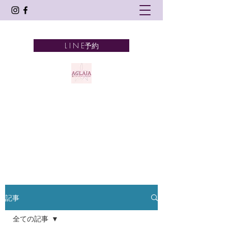
L I N E予約
AGLAIA
髪とアロマテラピーとタイ古式
奈良市 新大宮
記事
全ての記事