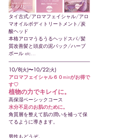
タイ古式/アロマフェイシャル/アロ
マオイルボディトリートメント/炭
酸ヘッド
本格アロマうるうるヘッドスパ/髪
質改善髪と頭皮の泥パック/ハーブ
ボール etc…
10/8(
火
)〜10/22
(火
)
アロマフェイシャル６０minがお得で
す♡
植物の力でキレイに。
高保湿ベーシックコース
水分不足のお肌のために。
角質層を整えて肌の潤いを補って保
てるように導きます。
男性もどうぞ。