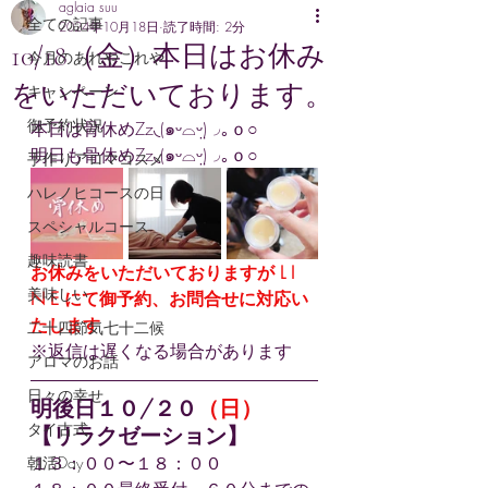
aglaia suu
全ての記事
2024年10月18日
読了時間: 2分
10/18（金）本日はお休み
今月のあれやこれや
をいただいております。
キャンペーン
御予約状況
本日は骨休めZz◟(๑ᵕ⌓ᵕ̤)◞｡ｏ○
明日も骨休めZz◟(๑ᵕ⌓ᵕ̤)◞｡ｏ○
手作りアロマコスメ
ハレノヒコースの日
スペシャルコース
趣味読書
お休みをいただいておりますが L I 
美味しい
N E にて御予約、お問合せに対応い
たします
二十四節気七十二候
※返信は遅くなる場合があります
アロマのお話
日々の幸せ
明後日１０/２０
（日）
タイ古式
【リラクゼーション】
１３：００〜１８：００
朝活Day