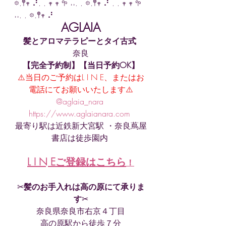
𖡼.𖤣𖥧 ⠜. . 𖥧 𖥧 𖧧 ˒˒. . 𖡼.𖤣𖥧 ⠜ . . 𖥧 𖥧 𖧧 
˒˒. . 𖡼.𖤣𖥧 ⠜ 
AGLAIA
髪とアロマテラピーとタイ古式
奈良
【完全予約制】【当日予約OK】
⚠️当日のご予約はL I N E、またはお
電話にてお願いいたします⚠️
@aglaia_nara 
https://www.aglaianara.com 
最寄り駅は近鉄新大宮駅 ・奈良蔦屋
書店は徒歩園内 
L I N Eご登録はこちら
！
✂︎
髪のお手入れは高の原にて承りま
す
✂︎
奈良県奈良市右京４丁目
高の原駅から徒歩７分