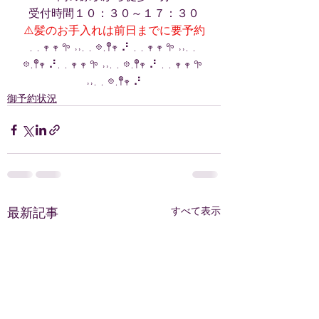
受付時間１０：３０～１７：３０
⚠️髪のお手入れは前日までに要予約
. . 𖥧 𖥧 𖧧 ˒˒. . 𖡼.𖤣𖥧 ⠜ . . 𖥧 𖥧 𖧧 ˒˒. . 
𖡼.𖤣𖥧 ⠜. . 𖥧 𖥧 𖧧 ˒˒. . 𖡼.𖤣𖥧 ⠜ . . 𖥧 𖥧 𖧧 
˒˒. . 𖡼.𖤣𖥧 ⠜
御予約状況
最新記事
すべて表示