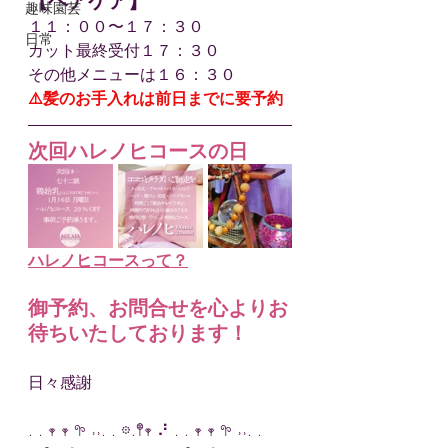
【ヘアケア】
趣味園芸
１１：００〜１７：３０
日常
カット最終受付１７：３０
その他メニューは１６：３０
⚠️髪のお手入れは前日までに要予約
次回ハレノヒコースの日
ハレノヒコースって？
御予約、お問合せを心よりお
待ちいたしております！
日々感謝
. . 𖥧 𖥧 𖧧 ˒˒. . 𖡼.𖤣𖥧 ⠜ . . 𖥧 𖥧 𖧧 ˒˒. . 