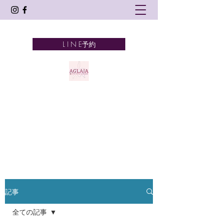
L I N E予約
AGLAIA
髪とアロマテラピーとタイ古式
奈良市 新大宮
記事
全ての記事