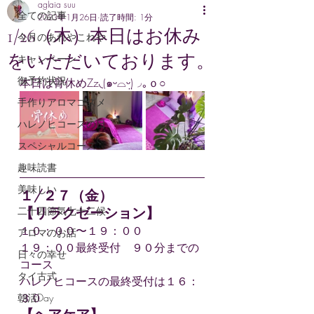
aglaia suu
全ての記事
2023年1月26日
読了時間: 1分
1/26（木）本日はお休み
今月のあれやこれや
をいただいております。
キャンペーン
御予約状況
本日は骨休めZz◟(๑ᵕ⌓ᵕ̤)◞｡ｏ○
手作りアロマコスメ
ハレノヒコースの日
スペシャルコース
趣味読書
美味しい
１/２７（金）
【リラクゼーション】
二十四節気七十二候
１０：００〜１９：００
アロマのお話
１９：００最終受付　９０分までの
日々の幸せ
コース
タイ古式
ハレノヒコースの最終受付は１６：
３０
朝活Day