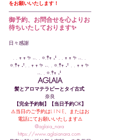
をお願いいたします！
御予約、お問合せを心よりお
待ちいたしております✨
日々感謝
. . 𖥧 𖥧 𖧧 ˒˒. . 𖡼.𖤣𖥧 ⠜ . . 𖥧 𖥧 𖧧 ˒˒. . 
𖡼.𖤣𖥧 ⠜. . 𖥧 𖥧 𖧧 ˒˒. . 𖡼.𖤣𖥧 ⠜ . . 𖥧 𖥧 𖧧 
˒˒. . 𖡼.𖤣𖥧 ⠜ 
AGLAIA
髪とアロマテラピーとタイ古式
奈良
【完全予約制】【当日予約OK】
⚠️当日のご予約はL I N E、またはお
電話にてお願いいたします⚠️
@aglaia_nara 
https://www.aglaianara.com 