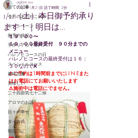
aglaia suu
全ての記事
2023年1月21日
読了時間: 2分
1/21（土）本日御予約承り
今月のあれやこれや
ます！｜明日は…
キャンペーン
御予約状況
１９：００〜
１９：００最終受付　９０分までの
手作りアロマコスメ
メニュー
ハレノヒコースの日
ハレノヒコースの最終受付は１６：
スペシャルコース
３０なので❌
⚠ご予約は1時間前までにL I N Eまた
趣味読書
はお電話にてお願いいたします
美味しい
⚠️施術中は電話にでません。
二十四節気七十二候
アロマのお話
日々の幸せ
タイ古式
朝活Day