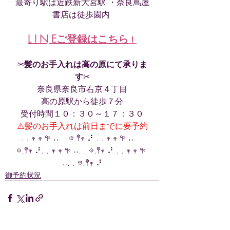
最寄り駅は近鉄新大宮駅 ・奈良蔦屋
書店は徒歩園内 
L I N Eご登録はこちら
！
✂︎
髪のお手入れは高の原にて承りま
す
✂︎
奈良県奈良市右京４丁目
高の原駅から徒歩７分
受付時間１０：３０～１７：３０
⚠️髪のお手入れは前日までに要予約
. . 𖥧 𖥧 𖧧 ˒˒. . 𖡼.𖤣𖥧 ⠜ . . 𖥧 𖥧 𖧧 ˒˒. . 
𖡼.𖤣𖥧 ⠜. . 𖥧 𖥧 𖧧 ˒˒. . 𖡼.𖤣𖥧 ⠜ . . 𖥧 𖥧 𖧧 
˒˒. . 𖡼.𖤣𖥧 ⠜
御予約状況