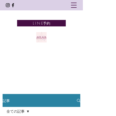
L I N E予約
AGLAIA
髪とアロマテラピーとタイ古式
奈良市 新大宮
記事
全ての記事