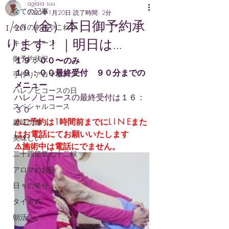
aglaia suu
全ての記事
2023年1月20日
読了時間: 2分
1/20（金）本日御予約承
今月のあれやこれや
ります！｜明日は…
キャンペーン
御予約状況
１９：００〜のみ
１９：００最終受付　９０分までの
手作りアロマコスメ
メニュー
ハレノヒコースの日
ハレノヒコースの最終受付は１６：
スペシャルコース
３０
⚠ご予約は1時間前までにL I N Eまた
趣味読書
はお電話にてお願いいたします
美味しい
⚠️施術中は電話にでません。
二十四節気七十二候
アロマのお話
日々の幸せ
タイ古式
朝活Day