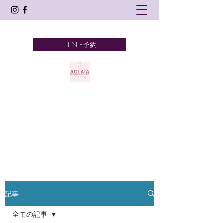
L I N E予約
AGLAIA
髪とアロマテラピーとタイ古式
奈良市 新大宮
記事
全ての記事