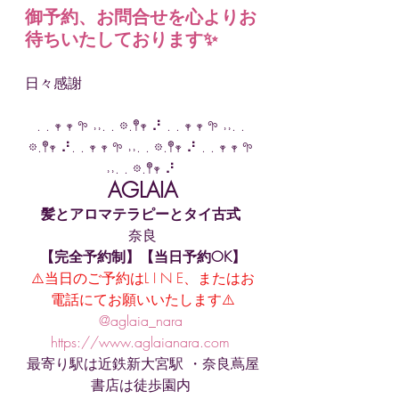
御予約、お問合せを心よりお
待ちいたしております✨
日々感謝
. . 𖥧 𖥧 𖧧 ˒˒. . 𖡼.𖤣𖥧 ⠜ . . 𖥧 𖥧 𖧧 ˒˒. . 
𖡼.𖤣𖥧 ⠜. . 𖥧 𖥧 𖧧 ˒˒. . 𖡼.𖤣𖥧 ⠜ . . 𖥧 𖥧 𖧧 
˒˒. . 𖡼.𖤣𖥧 ⠜ 
AGLAIA
髪とアロマテラピーとタイ古式
奈良
【完全予約制】【当日予約OK】
⚠️当日のご予約はL I N E、またはお
電話にてお願いいたします⚠️
@aglaia_nara 
https://www.aglaianara.com 
最寄り駅は近鉄新大宮駅 ・奈良蔦屋
書店は徒歩園内 