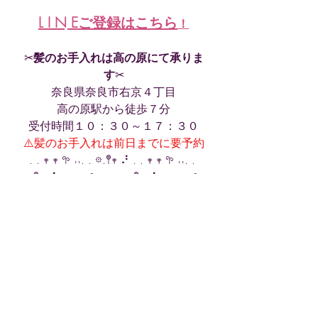
L I N Eご登録はこちら
！
✂︎
髪のお手入れは高の原にて承りま
す
✂︎
奈良県奈良市右京４丁目
高の原駅から徒歩７分
受付時間１０：３０～１７：３０
⚠️髪のお手入れは前日までに要予約
. . 𖥧 𖥧 𖧧 ˒˒. . 𖡼.𖤣𖥧 ⠜ . . 𖥧 𖥧 𖧧 ˒˒. . 
𖡼.𖤣𖥧 ⠜. . 𖥧 𖥧 𖧧 ˒˒. . 𖡼.𖤣𖥧 ⠜ . . 𖥧 𖥧 𖧧 
˒˒. . 𖡼.𖤣𖥧 ⠜
御予約状況