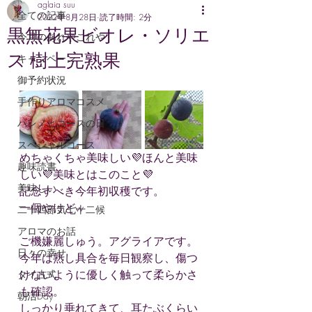
aglaia suu
全ての記事
2022年8月28日
読了時間: 2分
黒無花果ビオレ・ソリエ
今月のあれやこれや
ス 樹上完熟果
キャンペーン
御予約状況
手作りアロマコスメ
ハレノヒコースの日
スペシャルコース
めちゃくちゃ美味しい💜ほんと美味
趣味読書
しい💜美味とはこのこと💜
美味しい
記念すべき今年初収穫です。
一個やけどw
二十四節気七十二候
アロマのお話
ご機嫌麗しゅう。アグライアです。
日々の幸せ
今年は熟し具合を毎日観察し、傷つ
けないように優しく触って柔らかさ
タイ古式
も確認。
朝活Day
しっかり垂れてきて、耳たぶくらい