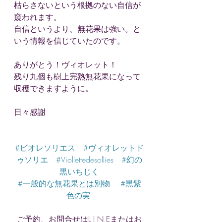
枯らさないという根拠のない自信が
窺われます。
自信というより、無花果は強い。と
いう情報を信じていたのです。
ありがとう！ヴィオレット！
残り九個も樹上完熟無花果になって
収穫できますように。
日々感謝
#ビオレソリエス
#ヴィオレットド
ゥソリエ
#Viollettedesollies
#幻の
黒いちじく
#一般的な無花果とは別物
#黒紫
色の実
ご予約、お問合せはL I N Eまたはお