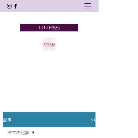
L I N E予約
AGLAIA
髪とアロマテラピーとタイ古式
奈良市 新大宮
記事
全ての記事