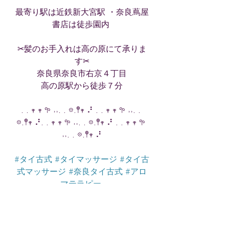
最寄り駅は近鉄新大宮駅 ・奈良蔦屋
書店は徒歩園内 
✂︎髪のお手入れは高の原にて承りま
す✂︎
奈良県奈良市右京４丁目
高の原駅から徒歩７分
. . 𖥧 𖥧 𖧧 ˒˒. . 𖡼.𖤣𖥧 ⠜ . . 𖥧 𖥧 𖧧 ˒˒. . 
𖡼.𖤣𖥧 ⠜. . 𖥧 𖥧 𖧧 ˒˒. . 𖡼.𖤣𖥧 ⠜ . . 𖥧 𖥧 𖧧 
˒˒. . 𖡼.𖤣𖥧 ⠜
#タイ古式
#タイマッサージ
#タイ古
式マッサージ
#奈良タイ古式
#アロ
マテラピー
#アロマトリートメント
#奈良アロ
マ
#一人一客美容師
#プライベート
サロン
#奈良県民
#AGLAIA髪とアロ