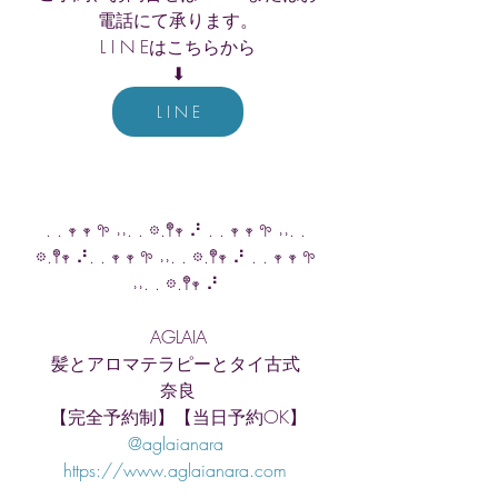
電話にて承ります。
L I N Eはこちらから
⬇︎
L I N E
. . 𖥧 𖥧 𖧧 ˒˒. . 𖡼.𖤣𖥧 ⠜ . . 𖥧 𖥧 𖧧 ˒˒. . 
𖡼.𖤣𖥧 ⠜. . 𖥧 𖥧 𖧧 ˒˒. . 𖡼.𖤣𖥧 ⠜ . . 𖥧 𖥧 𖧧 
˒˒. . 𖡼.𖤣𖥧 ⠜ 
AGLAIA
髪とアロマテラピーとタイ古式 
奈良
【完全予約制】【当日予約OK】
@aglaianara 
https://www.aglaianara.com 