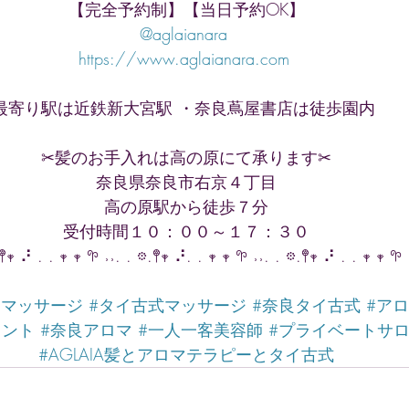
【完全予約制】【当日予約OK】
@aglaianara 
https://www.aglaianara.com 
最寄り駅は近鉄新大宮駅 ・奈良蔦屋書店は徒歩園内 
✂︎髪のお手入れは高の原にて承ります✂︎
奈良県奈良市右京４丁目
高の原駅から徒歩７分
受付時間１０：００～１７：３０
.𖤣𖥧 ⠜ . . 𖥧 𖥧 𖧧 ˒˒. . 𖡼.𖤣𖥧 ⠜. . 𖥧 𖥧 𖧧 ˒˒. . 𖡼.𖤣𖥧 ⠜ . . 𖥧 𖥧 𖧧
イマッサージ
#タイ古式マッサージ
#奈良タイ古式
#ア
メント
#奈良アロマ
#一人一客美容師
#プライベートサ
#AGLAIA髪とアロマテラピーとタイ古式