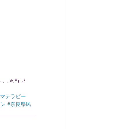
 ˒˒. . 𖡼.𖤣𖥧 ⠜
ロマテラピー
ロン
#奈良県民