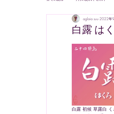
aglaia suu
2022年
スペシャルコース
趣味読書
白露 は
朝活Day
趣味園芸
日常
白露 初候 草露白 