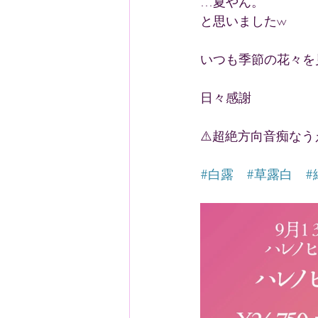
…夏やん。
と思いましたw
いつも季節の花々を
日々感謝
⚠️超絶方向音痴な
#白露
#草露白
#