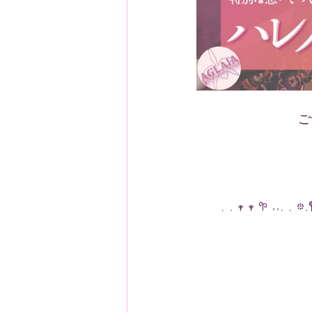
ご
. . 𖥧 𖥧 𖧧 ˒˒. . 𖡼.