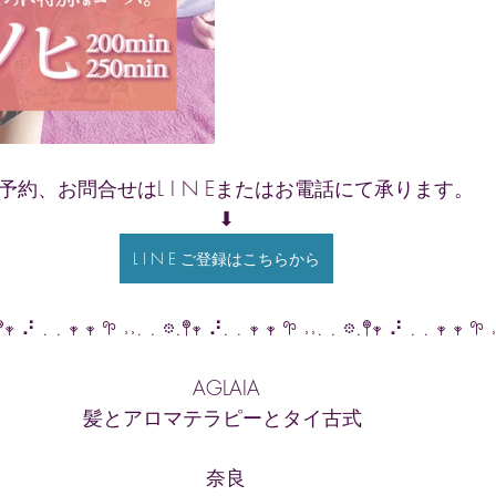
予約、お問合せはL I N Eまたはお電話にて承ります。
⬇︎
L I N E ご登録はこちらから
𖤣𖥧 ⠜ . . 𖥧 𖥧 𖧧 ˒˒. . 𖡼.𖤣𖥧 ⠜. . 𖥧 𖥧 𖧧 ˒˒. . 𖡼.𖤣𖥧 ⠜ . . 𖥧 𖥧 𖧧 
AGLAIA
髪とアロマテラピーとタイ古式 
奈良