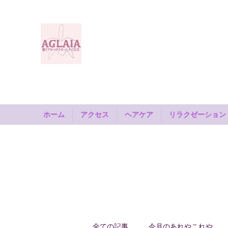
AGLAIA
髪とアロマテラピーとタ
式
奈良市 新大宮
ホーム
アクセス
ヘアケア
リラクゼーション
全ての記事
今月のあれやこれや