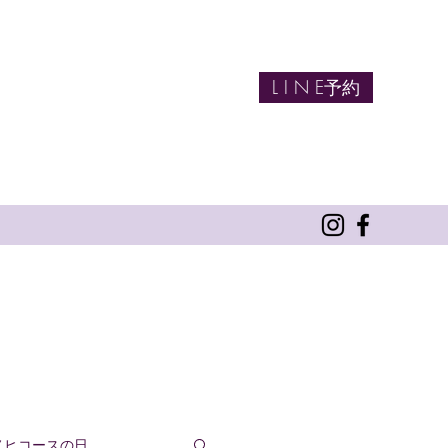
L I N E予約
ノヒコースの日