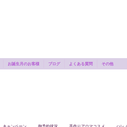
イ古
お誕生月のお客様
ブログ
よくある質問
その他
キャンペーン
御予約状況
手作りアロマコスメ
ハレ