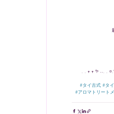
. . 𖥧 𖥧 𖧧 ˒˒. . 𖡼
#タイ古式
#タ
#アロマトリート