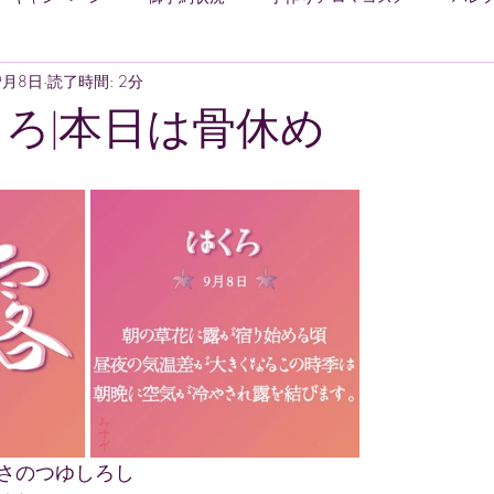
9月8日
読了時間: 2分
美味しい
二十四節気七十二候
アロマのお話
日々
くろ|本日は骨休め
くさのつゆしろし