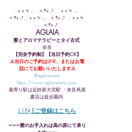
. . 𖥧 𖥧 𖧧 ˒˒. . 𖡼.𖤣𖥧 ⠜ . . 𖥧 𖥧 𖧧 ˒˒. . 
𖡼.𖤣𖥧 ⠜. . 𖥧 𖥧 𖧧 ˒˒. . 𖡼.𖤣𖥧 ⠜ . . 𖥧 𖥧 𖧧 
˒˒. . 𖡼.𖤣𖥧 ⠜ 
AGLAIA
髪とアロマテラピーとタイ古式 
奈良
【完全予約制】【当日予約OK】
⚠️当日のご予約はLINE、またはお電
話にてお願いいたします⚠️
@aglaianara 
https://www.aglaianara.com 
最寄り駅は近鉄新大宮駅 ・奈良蔦屋
書店は徒歩園内 
L I N Eご登録はこちら
✂︎✂︎✂︎
髪のお手入れは高の原にて承り