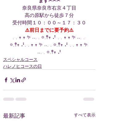
ます
✂︎✂︎✂︎
奈良県奈良市右京４丁目
高の原駅から徒歩７分
受付時間１０：００～１７：３０
⚠️前日までに要予約⚠️
. . 𖥧 𖥧 𖧧 ˒˒. . 𖡼.𖤣𖥧 ⠜ . . 𖥧 𖥧 𖧧 ˒˒. . 
𖡼.𖤣𖥧 ⠜. . 𖥧 𖥧 𖧧 ˒˒. . 𖡼.𖤣𖥧 ⠜ . . 𖥧 𖥧 𖧧 
˒˒. . 𖡼.𖤣𖥧 ⠜
スペシャルコース
ハレノヒコースの日
最新記事
すべて表示