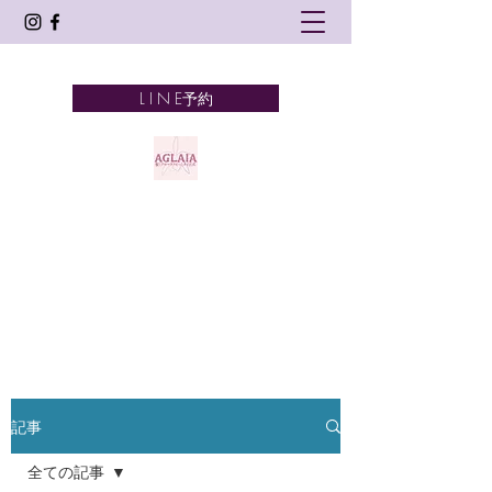
L I N E予約
AGLAIA
髪とアロマテラピーとタイ古式
奈良市 新大宮
記事
全ての記事