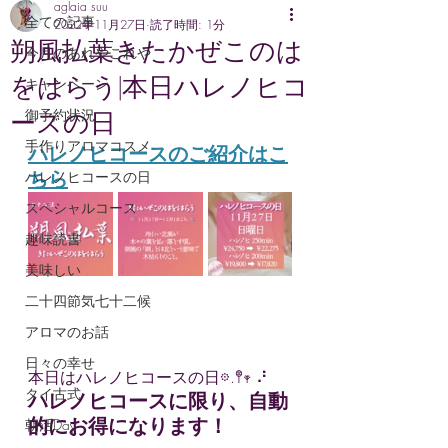
aglaia suu
全ての記事
2022年11月27日
読了時間: 1分
朔風払葉きたかぜこのは
今月のあれやこれや
をはらう|本日ハレノヒコ
キャンペーン
御予約状況
ースの日
手作りアロマコスメ
ハレノヒコースのご紹介はこ
ちら
ハレノヒコースの日
スペシャルコース
趣味読書
美味しい
二十四節気七十二候
アロマのお話
日々の幸せ
本日はハレノヒコースの日𖡼.𖤣𖥧 ⠜
タイ古式
ハレノヒコースに限り、自動
的にお得になります！
朝活Day