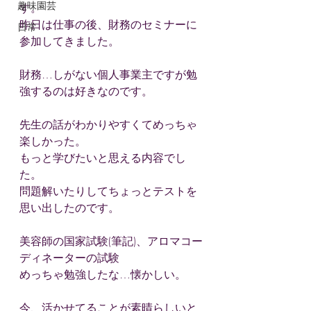
趣味園芸
す。
昨日は仕事の後、財務のセミナーに
日常
参加してきました。
財務…しがない個人事業主ですが勉
強するのは好きなのです。
先生の話がわかりやすくてめっちゃ
楽しかった。
もっと学びたいと思える内容でし
た。
問題解いたりしてちょっとテストを
思い出したのです。
美容師の国家試験(筆記)、アロマコー
ディネーターの試験
めっちゃ勉強したな…懐かしい。
今、活かせてることが素晴らしいと