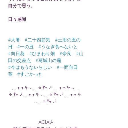
自分で思う。
日々感謝
#大暑
#二十四節気
#土用の丑の
日
#一の丑
#うなぎ食べないと
#向日葵
#ひまわり畑
#奈良
#山
田の交差点
#葛城山の麓
#今はもうないらしい
#一面向日
葵
#すごかった
. . 𖥧 𖥧 𖧧 ˒˒. . 𖡼.𖤣𖥧 ⠜ . . 𖥧 𖥧 𖧧 ˒˒. . 
𖡼.𖤣𖥧 ⠜. . 𖥧 𖥧 𖧧 ˒˒. . 𖡼.𖤣𖥧 ⠜ . . 𖥧 𖥧 𖧧 
˒˒. . 𖡼.𖤣𖥧 ⠜ 
AGLAIA