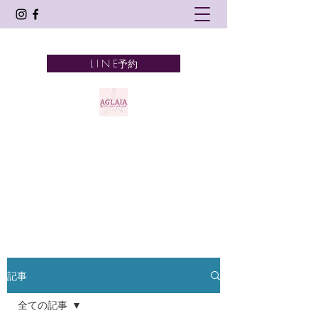
L I N E予約
AGLAIA
髪とアロマテラピーとタイ古式
奈良市 新大宮
記事
全ての記事