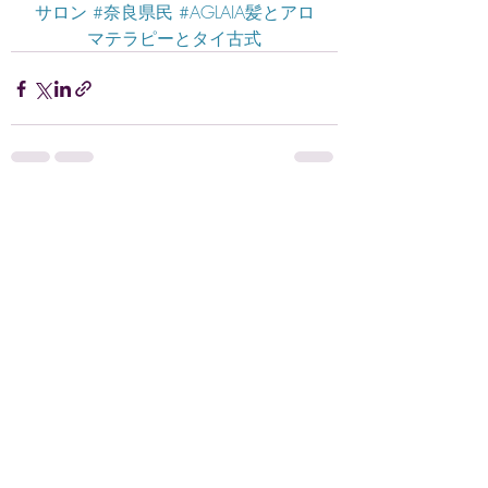
サロン
#奈良県民
#AGLAIA髪とアロ
マテラピーとタイ古式
最新記事
すべて表示