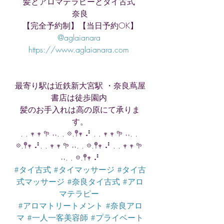
髪とアロマテラピーとタイ古式 
奈良
【完全予約制】【当日予約OK】
@aglaianara 
https://www.aglaianara.com 
最寄り駅は近鉄新大宮駅 ・奈良蔦屋
書店は徒歩園内 
髪のお手入れは高の原にて承りま
す。
. . 𖥧 𖥧 𖧧 ˒˒. . 𖡼.𖤣𖥧 ⠜ . . 𖥧 𖥧 𖧧 ˒˒. . 
𖡼.𖤣𖥧 ⠜. . 𖥧 𖥧 𖧧 ˒˒. . 𖡼.𖤣𖥧 ⠜ . . 𖥧 𖥧 𖧧 
˒˒. . 𖡼.𖤣𖥧 ⠜
#タイ古式
#タイマッサージ
#タイ古
式マッサージ
#奈良タイ古式
#アロ
マテラピー
#アロマトリートメント
#奈良アロ
マ
#一人一客美容師
#プライベート