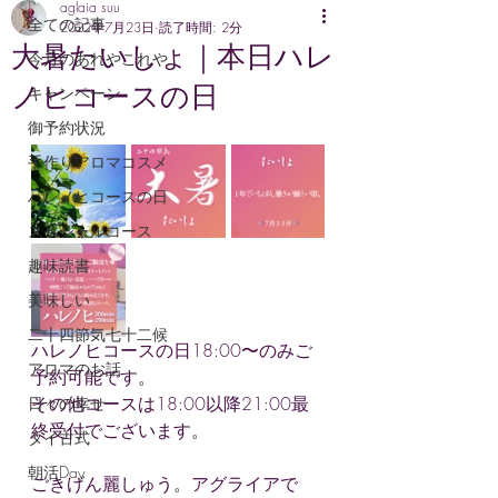
aglaia suu
全ての記事
2022年7月23日
読了時間: 2分
大暑たいしょ｜本日ハレ
今月のあれやこれや
ノヒコースの日
キャンペーン
御予約状況
手作りアロマコスメ
ハレノヒコースの日
スペシャルコース
趣味読書
美味しい
二十四節気七十二候
ハレノヒコースの日18:00〜のみご
アロマのお話
予約可能です。
その他コースは18:00以降21:00最
日々の幸せ
終受付でございます。
タイ古式
朝活Day
ごきげん麗しゅう。アグライアで