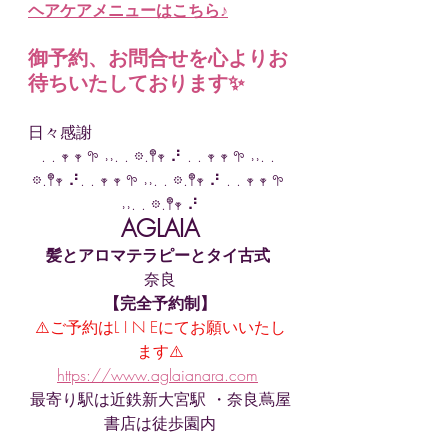
ヘアケアメニューはこちら♪
御予約、お問合せを心よりお
待ちいたしております✨
日々感謝
. . 𖥧 𖥧 𖧧 ˒˒. . 𖡼.𖤣𖥧 ⠜ . . 𖥧 𖥧 𖧧 ˒˒. . 
𖡼.𖤣𖥧 ⠜. . 𖥧 𖥧 𖧧 ˒˒. . 𖡼.𖤣𖥧 ⠜ . . 𖥧 𖥧 𖧧 
˒˒. . 𖡼.𖤣𖥧 ⠜
AGLAIA
髪とアロマテラピーとタイ古式
奈良
【完全予約制】
⚠️ご予約はL I N Eにてお願いいたし
ます⚠️
https://www.aglaianara.com
最寄り駅は近鉄新大宮駅 ・奈良蔦屋
書店は徒歩園内
受付時間１１：００～１８：００