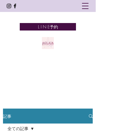
L I N E予約
AGLAIA
髪とアロマテラピーとタイ古式
奈良市 新大宮
記事
全ての記事