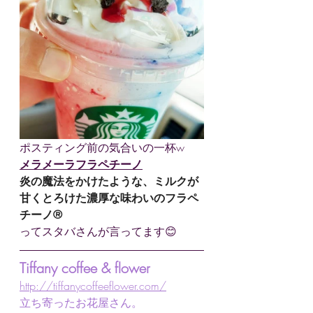
ポスティング前の気合いの一杯w
メラメーラフラペチーノ
炎の魔法をかけたような、ミルクが
甘くとろけた濃厚な味わいのフラペ
チーノ®
ってスタバさんが言ってます😊
Tiffany coffee & flower
http://tiffanycoffeeflower.com/
立ち寄ったお花屋さん。