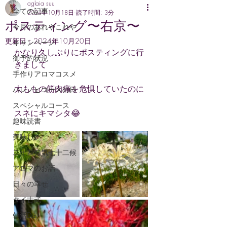
aglaia suu
全ての記事
2024年10月18日
読了時間: 3分
ポスティング〜右京〜
今月のあれやこれや
更新日：
2024年10月20日
キャンペーン
かなり久しぶりにポスティングに行
御予約状況
きまして
手作りアロマコスメ
太ももの筋肉痛を危惧していたのに
ハレノヒコースの日
スペシャルコース
スネにキマシタ😂
趣味読書
美味しい
二十四節気七十二候
アロマのお話
日々の幸せ
タイ古式
朝活Day