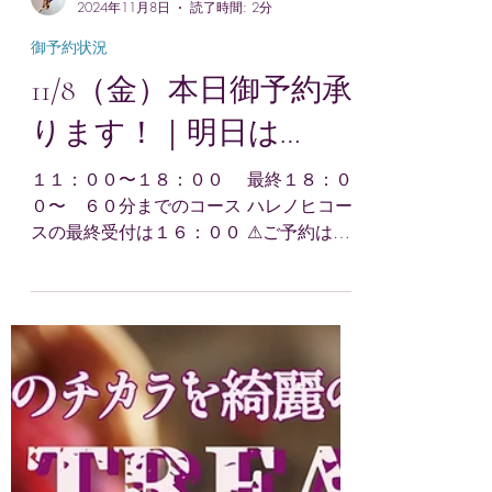
aglaia suu
2024年11月8日
読了時間: 2分
御予約状況
11/8（金）本日御予約承
ります！｜明日は…
１１：００〜１８：００ 最終１８：０
０〜 ６０分までのコース ハレノヒコー
スの最終受付は１６：００ ⚠ご予約は1
時間前までにL I N Eにてお願いいたします