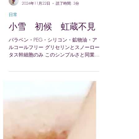
aglaia suu
2024年11月22日
読了時間: 3分
日常
小雪 初候 虹蔵不見
パラベン・PEG・シリコン・鉱物油・ア
ルコールフリー グリセリンとスノーロー
タス幹細胞のみ このシンプルさと同業者
さんのレビューに心打たれました こちら
の美容液様(様付けw)をプラスするとお値
段が跳ね上がるし