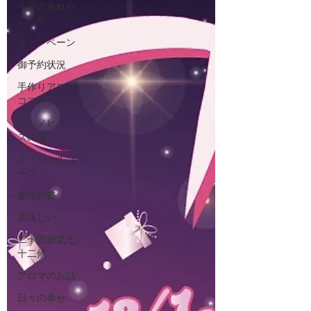
今月のあれや
これや
キャンペーン
御予約状況
手作りアロマ
コスメ
ハレノヒコー
スの日
スペシャルコ
ース
趣味読書
美味しい
二十四節気七
十二候
アロマのお話
日々の幸せ