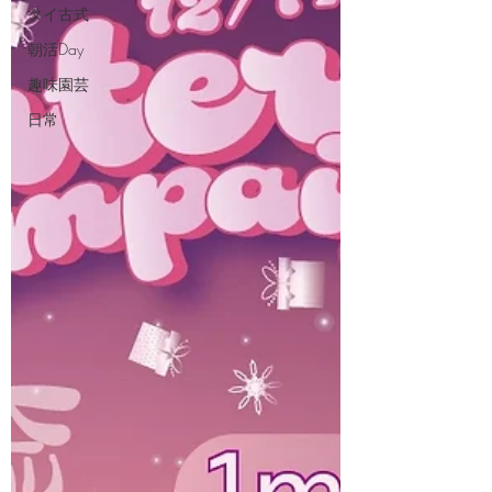
タイ古式
朝活Day
趣味園芸
日常