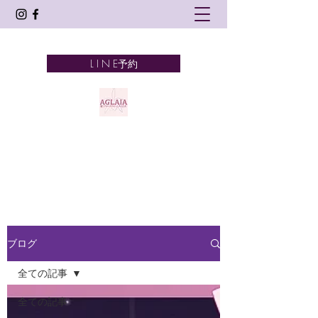
L I N E予約
AGLAIA
髪とアロマテラピーとタイ古式
奈良市 新大宮
ブログ
全ての記事
全ての記事