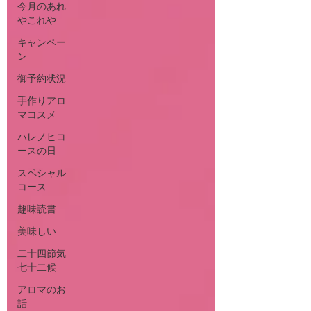
今月のあれ
やこれや
キャンペー
ン
御予約状況
手作りアロ
マコスメ
ハレノヒコ
ースの日
スペシャル
コース
趣味読書
美味しい
二十四節気
七十二候
アロマのお
話