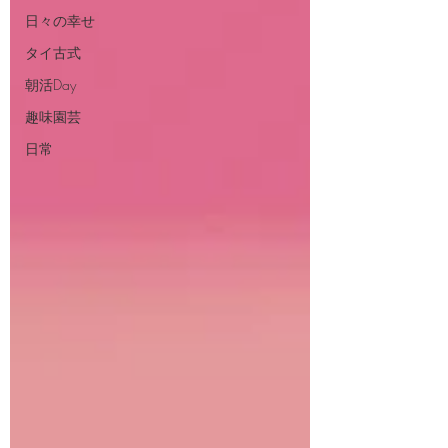
日々の幸せ
タイ古式
朝活Day
趣味園芸
日常