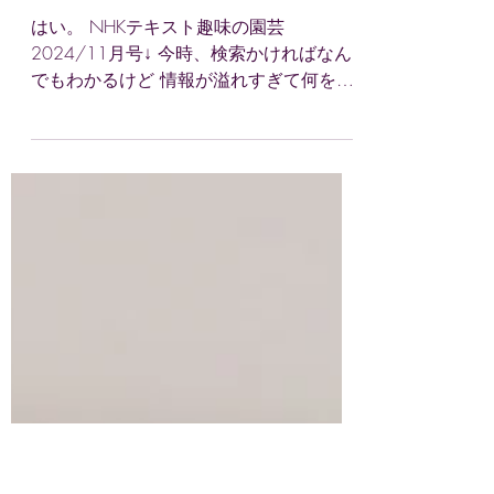
2024年10月20日
読了時間: 2分
趣味園芸
指南書
はい。 NHKテキスト趣味の園芸
2024/11月号↓ 今時、検索かければなん
でもわかるけど 情報が溢れすぎて何を信
じればいいやら… とほほって声に出して
言いたくなる。 なのでここぞの時はもっ
ぱら紙です、書籍です。