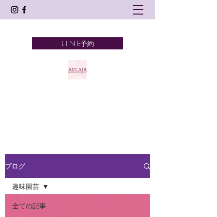
L I N E予約
AGLAIA
髪とアロマテラピーとタイ古式
奈良市 新大宮
ブログ
趣味園芸
全ての記事