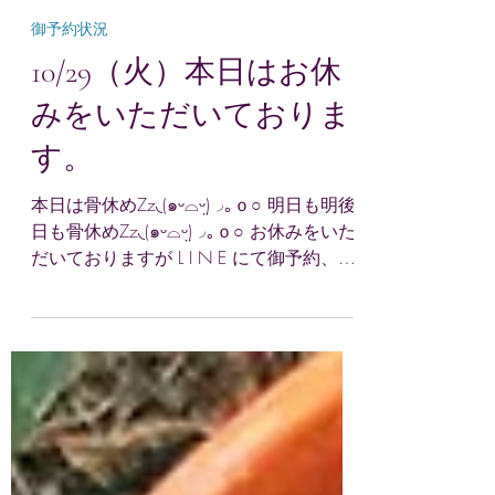
aglaia suu
2024年10月29日
読了時間: 3分
御予約状況
10/29（火）本日はお休
みをいただいておりま
す。
本日は骨休めZz◟(๑ᵕ⌓ᵕ̤)◞｡ｏ○ 明日も明後
日も骨休めZz◟(๑ᵕ⌓ᵕ̤)◞｡ｏ○ お休みをいた
だいておりますが L I N E にて御予約、お
問合せに対応いたします ※返信は遅くな
る場合があります ねっこつながりという
ことで。